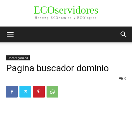
ECOservidores
Hosting ECOnómico y ECOlógico
Uncategorized
Pagina buscador dominio
0